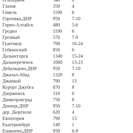
Глазов
350
4
Гомель
1190
6
Горловка,ДНР
950
7-10
Горно-Алтайск
480
5-6
Гродно
1190
6
Грозный
570
7-9
Гуанчжоу
790
16-24
Губкинский
850
6
Дальнегорск
1340
15-24
Дальнереченск
1000
13-23
Дебальцево,ДНР
950
7-10
Джалал-Абад
1320
8
Джанкой
790
13
Курорт Джубга
870
8
Дзержинск
310
6
Димитровград
750
8
Донецк,ДНР
950
7-10
дер. Дюртюли
620
4
Евпатория
790
13
Екатеринбург
140
1
Енакиево,ДНР
950
6-9