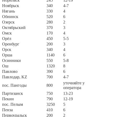
Норильск
245
12-19
Ноябрьск
340
4-7
Нягань
330
4
Обнинск
520
6
Озерск
280
2
Октябрьский
370
3
Омск
170
4
Орёл
450
5-5
Оренбург
200
3
Орск
340
4
Орша
1140
6
Осинники
550
5-8
Ош
1320
8
Павлово
390
6
Павлодар, KZ
700
4-7
уточняйте у
пос. Пангоды
800
оператора
Партизанск
750
13-23
Пекин
790
12-19
пос. Пелым
3250
5
Пенза
410
6
Первоуральск
200
2