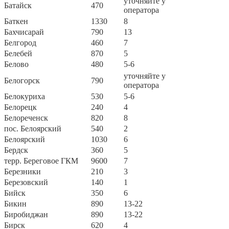
уточняйте у
Батайск
470
оператора
Баткен
1330
8
Бахчисарай
790
13
Белгород
460
7
Белебей
870
5
Белово
480
5-6
уточняйте у
Белогорск
790
оператора
Белокуриха
530
5-6
Белорецк
240
4
Белореченск
820
8
пос. Белоярский
540
2
Белоярский
1030
6
Бердск
360
5
терр. Береговое ГКМ
9600
7
Березники
210
3
Березовский
140
1
Бийск
350
6
Бикин
890
13-22
Биробиджан
890
13-22
Бирск
620
4