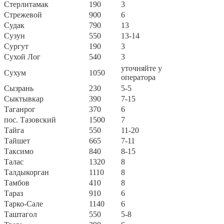
Стерлитамак
190
3
Стрежевой
900
6
Судак
790
13
Сузун
550
13-14
Сургут
190
3
Сухой Лог
540
3
уточняйте у
Сухум
1050
оператора
Сызрань
230
5-5
Сыктывкар
390
7-15
Таганрог
370
6
пос. Тазовский
1500
7
Тайга
550
11-20
Тайшет
665
7-11
Таксимо
840
8-15
Талас
1320
8
Талдыкорган
1110
8
Тамбов
410
8
Тараз
910
6
Тарко-Сале
1140
6
Таштагол
550
5-8