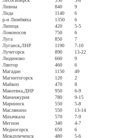
Лесосибирск
550
5-8
Ливны
840
9
Лида
1140
6
р-н Лимбяяха
1350
6
Липецк
420
5-5
Ломоносов
750
6
Луга
850
7
Луганск,ЛНР
1190
7-10
Лучегорск
890
13-22
Людиново
660
9
Лянтор
460
6
Магадан
1150
49
Магнитогорск
120
2
Майкоп
470
8
Макеевка,ДНР
950
6-9
Маньчжурия
780
9-15
Мариинск
550
5-8
Маслянино
550
13-14
Махачкала
570
7-9
Мегион
340
4-7
Медногорск
650
6
Междуреченск
480
5-6