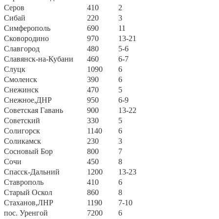
Серов
410
2
Сибай
220
3
Симферополь
690
11
Сковородино
970
13-21
Славгород
480
5-6
Славянск-на-Кубани
460
6-7
Слуцк
1090
6
Смоленск
390
6
Снежинск
470
5
Снежное,ДНР
950
6-9
Советская Гавань
900
13-22
Советский
330
5
Солигорск
1140
6
Соликамск
230
3
Сосновый Бор
800
7
Сочи
450
8
Спасск-Дальний
1200
13-23
Ставрополь
410
6
Старый Оскол
860
8
Стаханов,ЛНР
1190
7-10
пос. Уренгой
7200
6