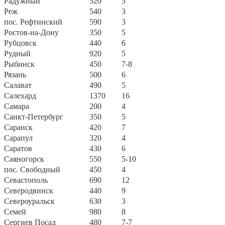
Радужный
520
5
Реж
540
3
пос. Рефтинский
590
3
Ростов-на-Дону
350
5
Рубцовск
440
6
Рудный
920
5
Рыбинск
450
7-8
Рязань
500
6
Салават
490
5
Салехард
1370
16
Самара
200
4
Санкт-Петербург
350
5
Саранск
420
7
Сарапул
320
4
Саратов
430
6
Саяногорск
550
5-10
пос. Свободный
450
4
Севастополь
690
12
Северодвинск
440
9
Североуральск
630
3
Семей
980
8
Сергиев Посад
480
7-7