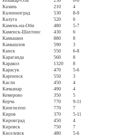
Йошкар-Ола
230
6-6
Казань
210
4
Калининград
530
8-9
Калуга
520
6
Камень-на-Оби
480
5-7
Каменск-Шахтинс
430
6
Камышин
880
8
Камышлов
590
3
Канск
550
6-8
Караганда
560
8
Каракол
1320
8
Карасук
470
5-6
Карпинск
550
3
Касли
450
4
Качканар
490
4
Кемерово
350
5
Керчь
770
9-11
Кингисепп
770
7
Киров
370
5-11
Кировград
450
4
Кировск
750
7
Киселевск
480
5-6