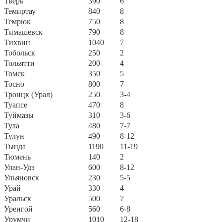
Тверь
390
6
Темиртау
840
8
Темрюк
750
8
Тимашевск
790
8
Тихвин
1040
7
Тобольск
250
2
Тольятти
200
4
Томск
350
5
Тосно
800
7
Троицк (Урал)
250
3-4
Туапсе
470
8
Туймазы
310
3-6
Тула
480
7-7
Тулун
490
8-12
Тында
1190
11-19
Тюмень
140
2
Улан-Удэ
600
8-12
Ульяновск
230
5-5
Урай
330
4
Уральск
500
7
Уренгой
560
6-8
Урумчи
1010
12-18