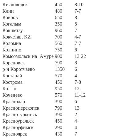
Кисловодск
450
8-10
Клин
480
7-7
Ковров
650
8
Когалым
350
5
Кокшетау
960
7
Кокчетав, KZ
700
4-7
Коломна
560
7-7
Колпино
750
6
Комсомольск-на- Амуре
900
13-22
Кореновск
790
8
р-н Коротчаево
1350
6
Костанай
570
4
Кострома
450
7-8
Котлас
950
12
Коченево
570
11-12
Краснодар
390
6
Красноперекопск
790
13
Краснотурьинск
390
2
Красноуральск
450
4
Красноуфимск
290
4
Красноярск
430
7