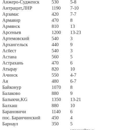
Анжеро-Судженск
530
5-8
Антрацит,ЛНР
1190
7-10
Арзамас
420
7-7
Армавир
470
8
Армянск
810
13
Арсеньев
1200
13-23
Артемовский
540
3
Архангельск
440
9
Асбест
540
3
Астана
560
5
Астрахань
470
6
Атырау
820
10
Ачинск
550
4-7
Ая
480
6-7
Байконур
1070
8
Балаково
880
9
Балыкчи,KG
1350
13-21
Балхаш
880
10
Барановичи
1140
6
пос. Баранчинский
450
4
Барнаул
350
5