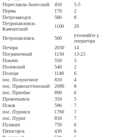
Переславль-Залесский
450
5-5
Пермь
170
2
Петрозаводск
580
8
Петропавловск-
1100
29
Камчатский
уточняйте у
Петропавловск
560
оператора
Печора
2030
14
Пограничный
1150
13-23
Покачи
550
5
Полевской
540
2
Полоцк
1140
6
пос. Полуночное
810
4
пос. Правохеттинский
2090
8
пос. Приобье
890
6
Прокопьевск
350
5
Псков
590
7
пос. Пуровск
1760
7
пос. Пурпе
850
7
Пушкин
750
6
Пятигорск
430
6