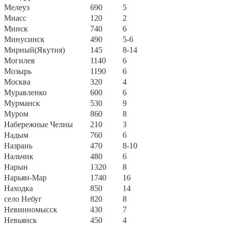
Мелеуз
690
5
Миасс
120
2
Минск
740
6
Минусинск
490
5-6
Мирный(Якутия)
145
8-14
Могилев
1140
6
Мозырь
1190
6
Москва
320
4
Муравленко
600
6
Мурманск
530
9
Муром
860
8
Набережные Челны
210
3
Надым
760
6
Назрань
470
8-10
Нальчик
480
6
Нарын
1320
8
Нарьян-Мар
1740
16
Находка
850
14
село Небуг
820
8
Невинномысск
430
7
Невьянск
450
4