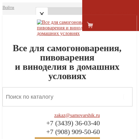
Войти
Плавающая корзина
×
Меню
Главная
Все для самогоноварения,
пивоварения
Магазин
и виноделия в домашних
Toggle
О нас
navigation
условиях
Отзывы
Доставка и оплата
Контакты
zakaz@samovarshik.ru
Закрыть
+7 (3439) 36-03-40
+7 (908) 909-50-60