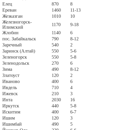
Елец
870
8
Ереван
1460
11-13
Жезказган
1010
10
Железногорск-
1170
9-18
Илимский
Жлобин
1140
6
пос. Забайкальск
790
8-12
Заречный
540
2
Заринск (Алтай)
550
5-6
Зеленогорск
550
5-8
Зеленодольск
270
6
Зима
490
8-12
Златоуст
120
2
Иваново
400
6
Ивдель
710
4
Ижевск
210
3
Инта
2030
16
Иркутск
440
5-8
Искитим
400
6-7
Ишим
120
3
Ишимбай
490
5