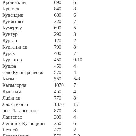
Кропоткин
690
6
Крымск
840
8
Кувандык
680
6
Куйбышев
320
7
Кумертау
690
5
Кунгур
290
3
Курган
120
2
Курганинск
790
8
Курск
400
7
Курчатов
450
9-10
Кушва
450
4
село Кушнаренково
570
4
Кызыл
550
5-8
Кызылорда
1070
7
Кыштым
450
4
Лабинск
770
8
Лабытнанги
1370
15
пос. Лазаревское
870
8
Лангепас
300
4
Ленинск-Кузнецкий
350
6
Лесной
470
2