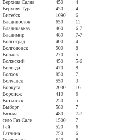
Верхняя Салда
450
4
Верхняя Тура
450
4
Витебск
1090
6
Владивосток
650
11
Владикавказ
460
6-7
Владимир
480
7-7
Волгоград
400
4
Волгодонск
500
8
Волжск
270
5
Волжский
450
5-6
Вологда
470
8
Волхов
850
7
Волчанск
550
3
Воркута
2030
16
Воронеж
410
6
Воткинск
250
5
Выборг
580
7
Вязьма
480
7-7
село Газ-Сале
1500
7
Гай
520
6
Гатчина
750
6
Геленджик
540
8