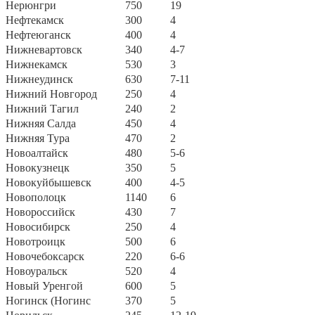
Нерюнгри
750
19
Нефтекамск
300
4
Нефтеюганск
400
4
Нижневартовск
340
4-7
Нижнекамск
530
3
Нижнеудинск
630
7-11
Нижний Новгород
250
4
Нижний Тагил
240
2
Нижняя Салда
450
4
Нижняя Тура
470
2
Новоалтайск
480
5-6
Новокузнецк
350
5
Новокуйбышевск
400
4-5
Новополоцк
1140
6
Новороссийск
430
7
Новосибирск
250
4
Новотроицк
500
6
Новочебоксарск
220
6-6
Новоуральск
520
4
Новый Уренгой
600
5
Ногинск (Ногинс
370
5