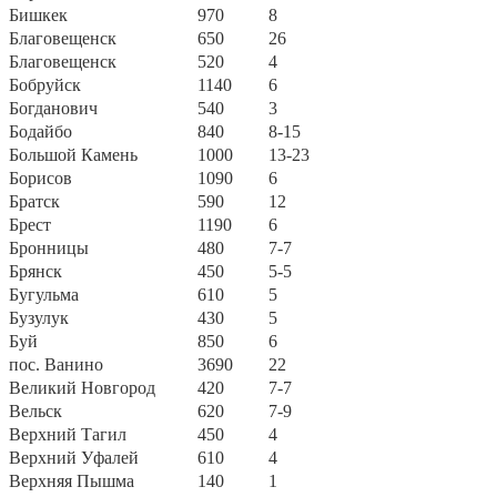
Бишкек
970
8
Благовещенск
650
26
Благовещенск
520
4
Бобруйск
1140
6
Богданович
540
3
Бодайбо
840
8-15
Большой Камень
1000
13-23
Борисов
1090
6
Братск
590
12
Брест
1190
6
Бронницы
480
7-7
Брянск
450
5-5
Бугульма
610
5
Бузулук
430
5
Буй
850
6
пос. Ванино
3690
22
Великий Новгород
420
7-7
Вельск
620
7-9
Верхний Тагил
450
4
Верхний Уфалей
610
4
Верхняя Пышма
140
1