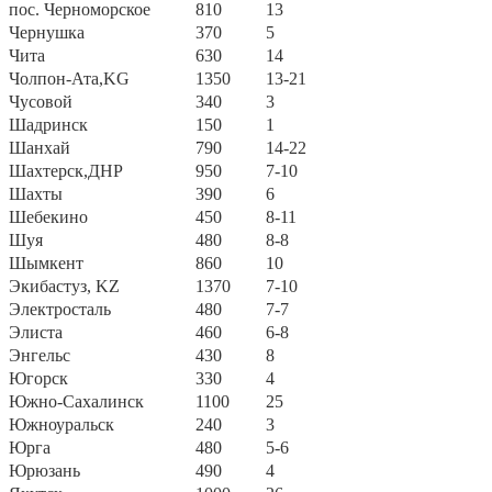
пос. Черноморское
810
13
Чернушка
370
5
Чита
630
14
Чолпон-Ата,KG
1350
13-21
Чусовой
340
3
Шадринск
150
1
Шанхай
790
14-22
Шахтерск,ДНР
950
7-10
Шахты
390
6
Шебекино
450
8-11
Шуя
480
8-8
Шымкент
860
10
Экибастуз, KZ
1370
7-10
Электросталь
480
7-7
Элиста
460
6-8
Энгельс
430
8
Югорск
330
4
Южно-Сахалинск
1100
25
Южноуральск
240
3
Юрга
480
5-6
Юрюзань
490
4