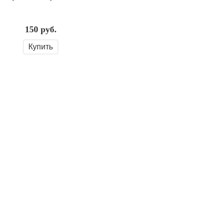
150
руб.
Купить
Информация
О нас
Оплата
Доставка
Контакты
Полезное
Отзывы
Акции