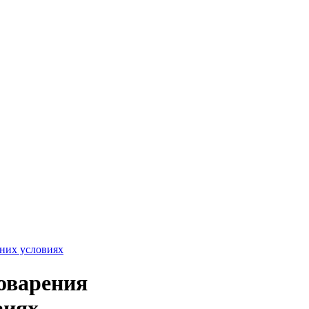
воварения
виях