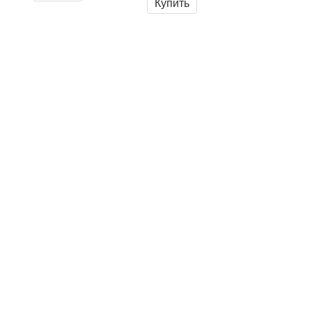
Купить
Информация
О нас
Оплата
Доставка
Контакты
Полезное
Отзывы
Акции
Личный кабинет
Личный кабинет