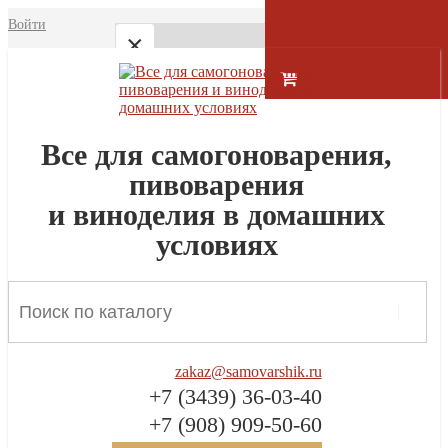
Войти
Плавающая корзина
×
Меню
Главная
Все для самогоноварения,
пивоварения
Магазин
и виноделия в домашних
Toggle
О нас
navigation
условиях
Отзывы
Доставка и оплата
Контакты
zakaz@samovarshik.ru
Закрыть
+7 (3439) 36-03-40
+7 (908) 909-50-60