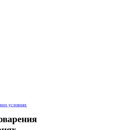
воварения
виях