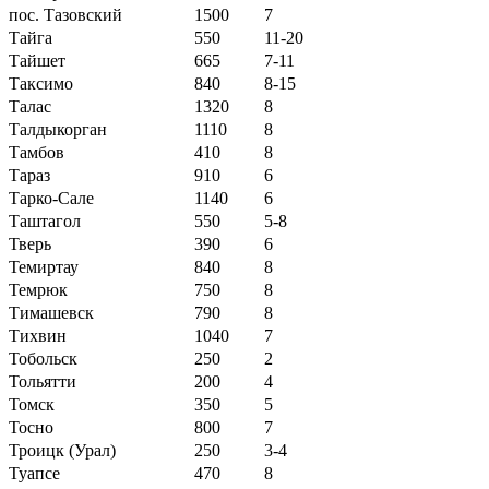
пос. Тазовский
1500
7
Тайга
550
11-20
Тайшет
665
7-11
Таксимо
840
8-15
Талас
1320
8
Талдыкорган
1110
8
Тамбов
410
8
Тараз
910
6
Тарко-Сале
1140
6
Таштагол
550
5-8
Тверь
390
6
Темиртау
840
8
Темрюк
750
8
Тимашевск
790
8
Тихвин
1040
7
Тобольск
250
2
Тольятти
200
4
Томск
350
5
Тосно
800
7
Троицк (Урал)
250
3-4
Туапсе
470
8