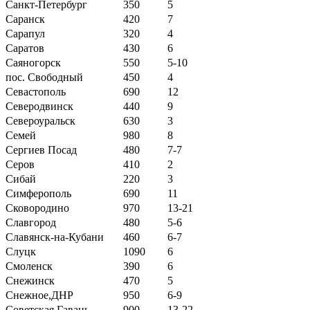
Санкт-Петербург
350
5
Саранск
420
7
Сарапул
320
4
Саратов
430
6
Саяногорск
550
5-10
пос. Свободный
450
4
Севастополь
690
12
Северодвинск
440
9
Североуральск
630
3
Семей
980
8
Сергиев Посад
480
7-7
Серов
410
2
Сибай
220
3
Симферополь
690
11
Сковородино
970
13-21
Славгород
480
5-6
Славянск-на-Кубани
460
6-7
Слуцк
1090
6
Смоленск
390
6
Снежинск
470
5
Снежное,ДНР
950
6-9
Советская Гавань
900
13-22