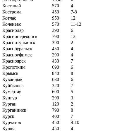
Костанай
570
4
Кострома
450
7-8
Котлас
950
12
Коченево
570
11-12
Краснодар
390
6
Красноперекопск
790
13
Краснотурьинск
390
2
Красноуральск
450
4
Красноуфимск
290
4
Красноярск
430
7
Кропоткин
690
6
Крымск
840
8
Кувандык
680
6
Куйбышев
320
7
Кумертау
690
5
Кунгур
290
3
Курган
120
2
Курганинск
790
8
Курск
400
7
Курчатов
450
9-10
Кушва
450
4