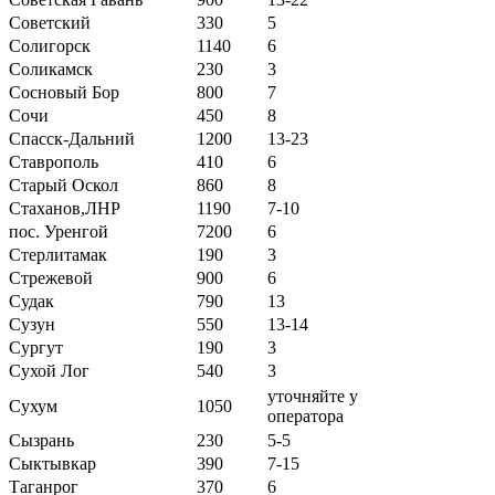
Советский
330
5
Солигорск
1140
6
Соликамск
230
3
Сосновый Бор
800
7
Сочи
450
8
Спасск-Дальний
1200
13-23
Ставрополь
410
6
Старый Оскол
860
8
Стаханов,ЛНР
1190
7-10
пос. Уренгой
7200
6
Стерлитамак
190
3
Стрежевой
900
6
Судак
790
13
Сузун
550
13-14
Сургут
190
3
Сухой Лог
540
3
уточняйте у
Сухум
1050
оператора
Сызрань
230
5-5
Сыктывкар
390
7-15
Таганрог
370
6