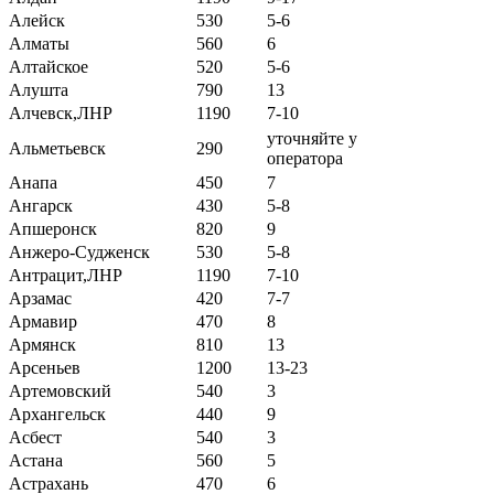
Алейск
530
5-6
Алматы
560
6
Алтайское
520
5-6
Алушта
790
13
Алчевск,ЛНР
1190
7-10
уточняйте у
Альметьевск
290
оператора
Анапа
450
7
Ангарск
430
5-8
Апшеронск
820
9
Анжеро-Судженск
530
5-8
Антрацит,ЛНР
1190
7-10
Арзамас
420
7-7
Армавир
470
8
Армянск
810
13
Арсеньев
1200
13-23
Артемовский
540
3
Архангельск
440
9
Асбест
540
3
Астана
560
5
Астрахань
470
6