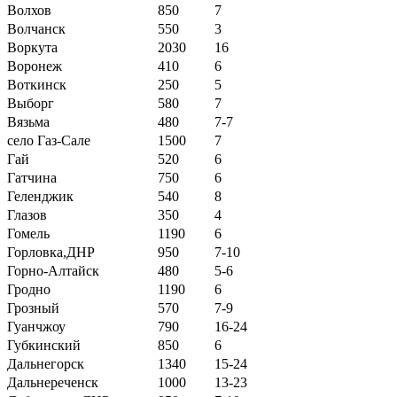
Волхов
850
7
Волчанск
550
3
Воркута
2030
16
Воронеж
410
6
Воткинск
250
5
Выборг
580
7
Вязьма
480
7-7
село Газ-Сале
1500
7
Гай
520
6
Гатчина
750
6
Геленджик
540
8
Глазов
350
4
Гомель
1190
6
Горловка,ДНР
950
7-10
Горно-Алтайск
480
5-6
Гродно
1190
6
Грозный
570
7-9
Гуанчжоу
790
16-24
Губкинский
850
6
Дальнегорск
1340
15-24
Дальнереченск
1000
13-23