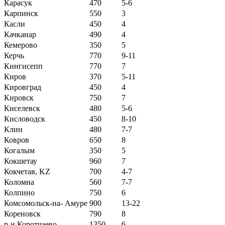
Карасук
470
5-6
Карпинск
550
3
Касли
450
4
Качканар
490
4
Кемерово
350
5
Керчь
770
9-11
Кингисепп
770
7
Киров
370
5-11
Кировград
450
4
Кировск
750
7
Киселевск
480
5-6
Кисловодск
450
8-10
Клин
480
7-7
Ковров
650
8
Когалым
350
5
Кокшетау
960
7
Кокчетав, KZ
700
4-7
Коломна
560
7-7
Колпино
750
6
Комсомольск-на- Амуре
900
13-22
Кореновск
790
8
р-н Коротчаево
1350
6