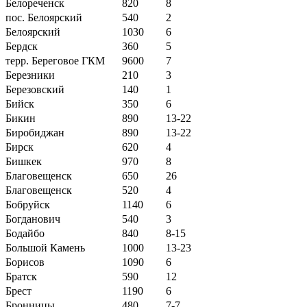
Белореченск
820
8
пос. Белоярский
540
2
Белоярский
1030
6
Бердск
360
5
терр. Береговое ГКМ
9600
7
Березники
210
3
Березовский
140
1
Бийск
350
6
Бикин
890
13-22
Биробиджан
890
13-22
Бирск
620
4
Бишкек
970
8
Благовещенск
650
26
Благовещенск
520
4
Бобруйск
1140
6
Богданович
540
3
Бодайбо
840
8-15
Большой Камень
1000
13-23
Борисов
1090
6
Братск
590
12
Брест
1190
6
Бронницы
480
7-7