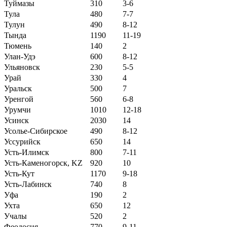
Туймазы
310
3-6
Тула
480
7-7
Тулун
490
8-12
Тында
1190
11-19
Тюмень
140
2
Улан-Удэ
600
8-12
Ульяновск
230
5-5
Урай
330
4
Уральск
500
7
Уренгой
560
6-8
Урумчи
1010
12-18
Усинск
2030
14
Усолье-Сибирское
490
8-12
Уссурийск
650
14
Усть-Илимск
800
7-11
Усть-Каменогорск, KZ
920
10
Усть-Кут
1170
9-18
Усть-Лабинск
740
8
Уфа
190
2
Ухта
650
12
Учалы
520
2
Феодосия
770
9-11