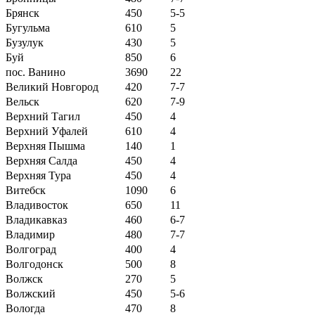
Брянск
450
5-5
Бугульма
610
5
Бузулук
430
5
Буй
850
6
пос. Ванино
3690
22
Великий Новгород
420
7-7
Вельск
620
7-9
Верхний Тагил
450
4
Верхний Уфалей
610
4
Верхняя Пышма
140
1
Верхняя Салда
450
4
Верхняя Тура
450
4
Витебск
1090
6
Владивосток
650
11
Владикавказ
460
6-7
Владимир
480
7-7
Волгоград
400
4
Волгодонск
500
8
Волжск
270
5
Волжский
450
5-6
Вологда
470
8