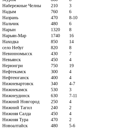
Набережные Челны
210
3
Надым
760
6
Назрань
470
8-10
Нальчик
480
6
Нарын
1320
8
Нарьян-Мар
1740
16
Находка
850
14
село Небуг
820
8
Невинномысск
430
7
Невьянск
450
4
Нерюнгри
750
19
Нефтекамск
300
4
Нефтеюганск
400
4
Нижневартовск
340
4-7
Нижнекамск
530
3
Нижнеудинск
630
7-11
Нижний Новгород
250
4
Нижний Тагил
240
2
Нижняя Салда
450
4
Нижняя Тура
470
2
Новоалтайск
480
5-6