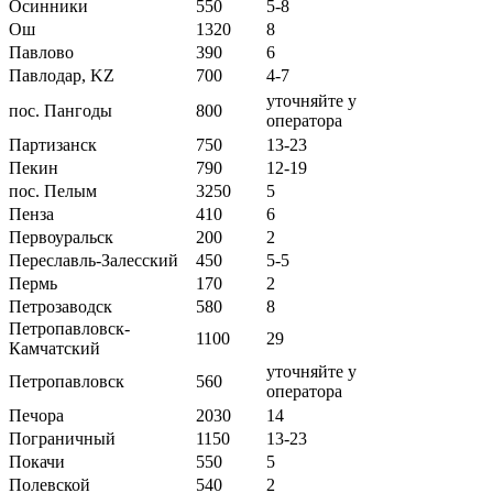
Осинники
550
5-8
Ош
1320
8
Павлово
390
6
Павлодар, KZ
700
4-7
уточняйте у
пос. Пангоды
800
оператора
Партизанск
750
13-23
Пекин
790
12-19
пос. Пелым
3250
5
Пенза
410
6
Первоуральск
200
2
Переславль-Залесский
450
5-5
Пермь
170
2
Петрозаводск
580
8
Петропавловск-
1100
29
Камчатский
уточняйте у
Петропавловск
560
оператора
Печора
2030
14
Пограничный
1150
13-23
Покачи
550
5
Полевской
540
2