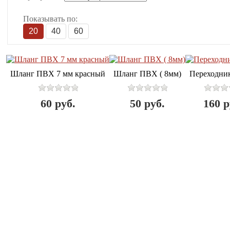
Показывать по:
20
40
60
Шланг ПВХ 7 мм красный
Шланг ПВХ ( 8мм)
Переходник
60
руб.
50
руб.
160
р
Полезное
Личный кабинет
Отзывы
Личный кабинет
Акции
История заказов
Забыли пароль?