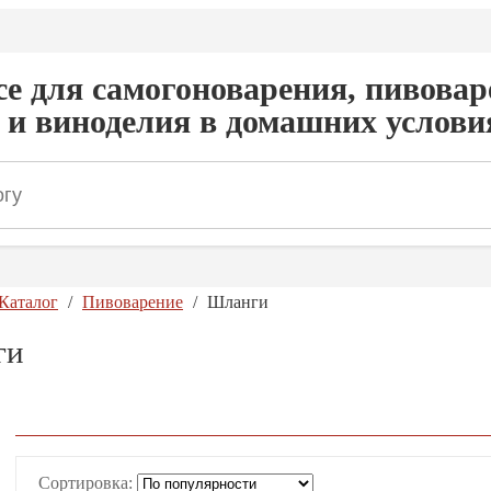
се для самогоноварения, пивова
и виноделия в домашних услови
О нас
Отзывы
Доставка и оплата
Контакты
Каталог
/
Пивоварение
/
Шланги
ги
Сортировка: