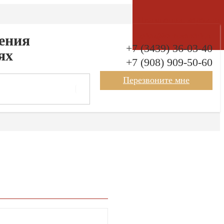
Плавающая корзина
zakaz@samovarshik.ru
рения
+7 (3439) 36-03-40
ях
+7 (908) 909-50-60
Перезвоните мне