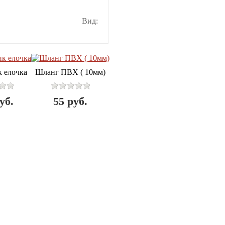
Вид:
 елочка
Шланг ПВХ ( 10мм)
уб.
55
руб.
zakaz@samovarshik.ru
+7 (3439) 36-03-40
+7 (908) 909-50-60